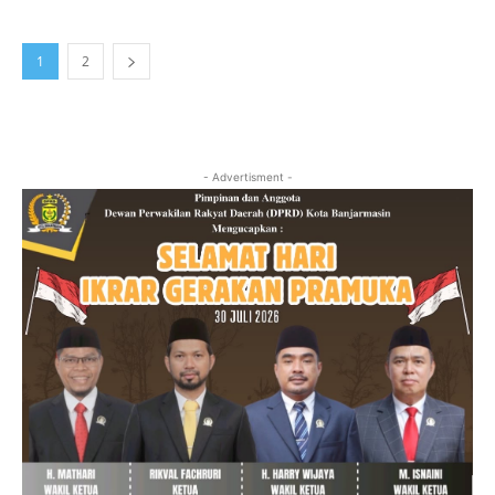
1
2
- Advertisment -