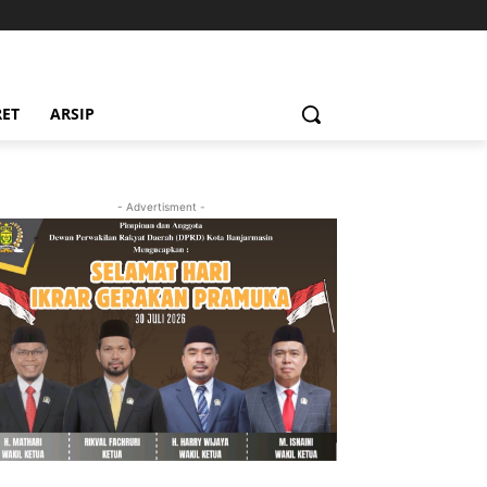
RET
ARSIP
- Advertisment -