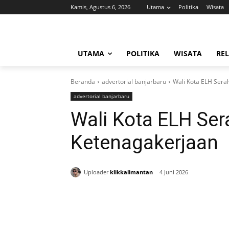
Kamis, Agustus 6, 2026
Utama
Politika
Wisata
UTAMA
POLITIKA
WISATA
REL
Beranda
advertorial banjarbaru
Wali Kota ELH Sera
advertorial banjarbaru
Wali Kota ELH Se
Ketenagakerjaan
Uploader
klikkalimantan
4 Juni 2026
Bagikan