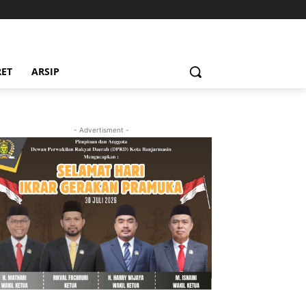
RET
ARSIP
- Advertisment -