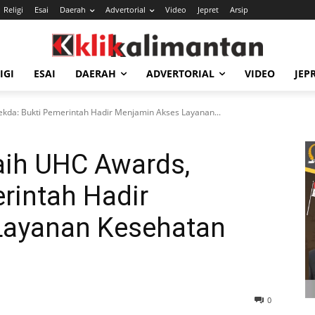
Religi
Esai
Daerah
Advertorial
Video
Jepret
Arsip
IGI
ESAI
DAERAH
ADVERTORIAL
VIDEO
JEP
kda: Bukti Pemerintah Hadir Menjamin Akses Layanan...
aih UHC Awards,
rintah Hadir
Layanan Kesehatan
0