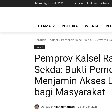
Sabtu, Agustus 8, 2026
Utama
Politika
Wisata
UTAMA
POLITIKA
WISATA
REL
Beranda
Kalsel
Pemprov Kalsel Raih UHC Awards, Se
Kalsel
Pemprov Kalsel R
Sekda: Bukti Peme
Menjamin Akses 
bagi Masyarakat
Uploader
klikkalimantan
28 Januari 2026