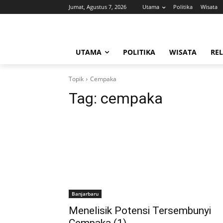
Jumat, Agustus 7, 2026
Utama
Politika
Wisata
UTAMA
POLITIKA
WISATA
REL
Topik
Cempaka
Tag:
cempaka
Banjarbaru
Menelisik Potensi Tersembunyi