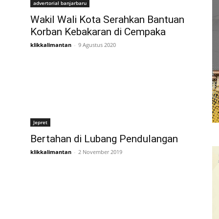
advertorial banjarbaru
Wakil Wali Kota Serahkan Bantuan
Korban Kebakaran di Cempaka
klikkalimantan
-
9 Agustus 2020
Jepret
Bertahan di Lubang Pendulangan
klikkalimantan
-
2 November 2019