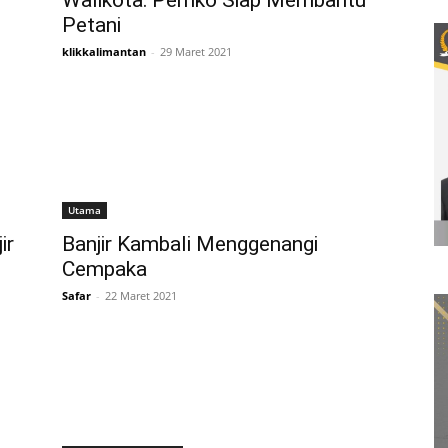
Walikota: Pemko Siap Membantu
Petani
klikkalimantan
-
29 Maret 2021
Utama
ir
Banjir Kambali Menggenangi
Cempaka
Safar
-
22 Maret 2021