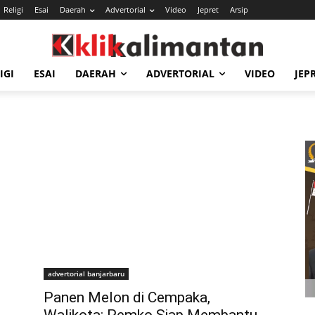
Religi
Esai
Daerah
Advertorial
Video
Jepret
Arsip
IGI
ESAI
DAERAH
ADVERTORIAL
VIDEO
JEP
advertorial banjarbaru
Panen Melon di Cempaka,