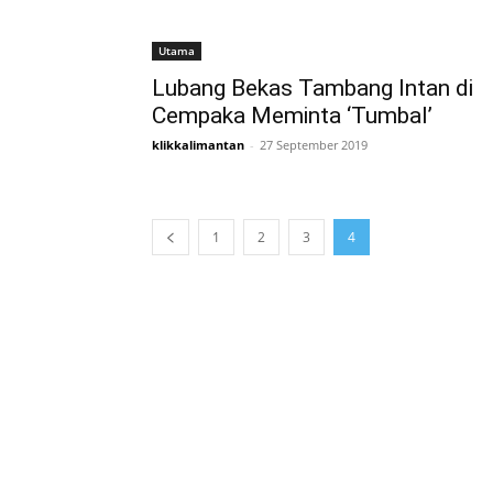
Utama
Lubang Bekas Tambang Intan di
Cempaka Meminta ‘Tumbal’
klikkalimantan
-
27 September 2019
1
2
3
4