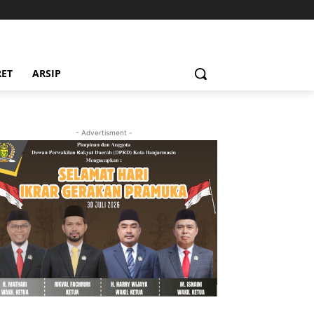
RET
ARSIP
- Advertisment -