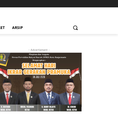
RET
ARSIP
- Advertisment -