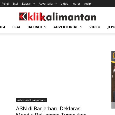
Religi
Esai
Daerah
Advertorial
Video
Jepret
Arsip
IGI
ESAI
DAERAH
ADVERTORIAL
VIDEO
JEP
advertorial banjarbaru
ASN di Banjarbaru Deklarasi