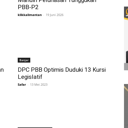
Mandiri Pelunasan Tunggukan
PBB-P2
klikkalimantan
-
19 Juni 2026
Banjar
an
DPC PBB Optimis Duduki 13 Kursi
Legislatif
Safar
-
13 Mei 2023