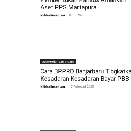
Pembentukan Pansus Amankan
Aset PPS Martapura
klikkalimantan
-
8 Juli 2026
advertorial banjarbaru
Cara BPPRD Banjarbaru Tibgkatk
Kesadaran Kesadaran Bayar PBB
klikkalimantan
-
17 Februari 2025