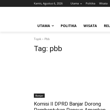
Kamis, Agustus 6, 2026
Utama
Politika
Wisata
UTAMA
POLITIKA
WISATA
REL
Topik
Pbb
Tag:
pbb
Banjar
Komisi II DPRD Banjar Dorong