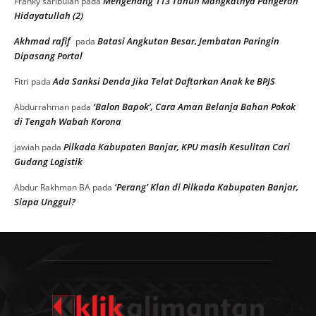
Mengenang 113 Tahun Mangkatnya Pangeran
Franky saribulan
pada
Hidayatullah (2)
Akhmad rafif
Batasi Angkutan Besar, Jembatan Paringin
pada
Dipasang Portal
Ada Sanksi Denda Jika Telat Daftarkan Anak ke BPJS
Fitri
pada
‘Balon Bapok’, Cara Aman Belanja Bahan Pokok
Abdurrahman
pada
di Tengah Wabah Korona
Pilkada Kabupaten Banjar, KPU masih Kesulitan Cari
jawiah
pada
Gudang Logistik
‘Perang’ Klan di Pilkada Kabupaten Banjar,
Abdur Rakhman BA
pada
Siapa Unggul?