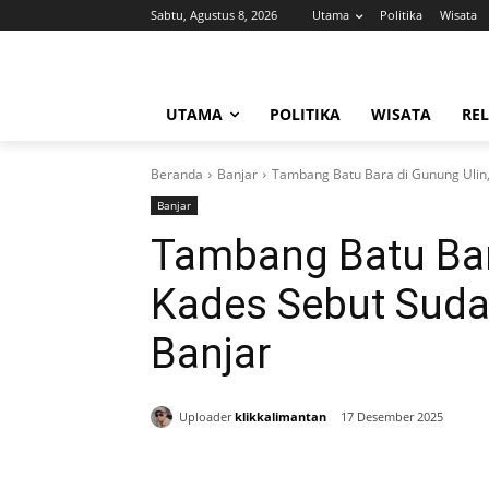
Sabtu, Agustus 8, 2026
Utama
Politika
Wisata
UTAMA
POLITIKA
WISATA
REL
Beranda
Banjar
Tambang Batu Bara di Gunung Ulin,
Banjar
Tambang Batu Bar
Kades Sebut Sud
Banjar
Uploader
klikkalimantan
17 Desember 2025
Bagikan