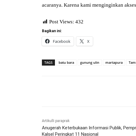
acaranya. Karena kami menginginkan akses j
Post Views:
432
Bagikan ini:
Facebook
X
TAGS
batu bara
gunung ulin
martapura
Tamb
Bagikan
Artikulli paraprak
Anugerah Keterbukaan Informasi Publik, Pemp
Kalsel Peringkat 11 Nasional