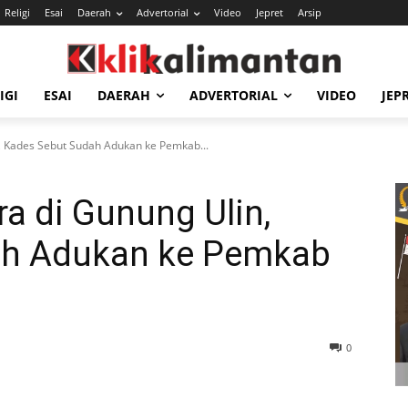
Religi
Esai
Daerah
Advertorial
Video
Jepret
Arsip
IGI
ESAI
DAERAH
ADVERTORIAL
VIDEO
JEP
 Kades Sebut Sudah Adukan ke Pemkab...
a di Gunung Ulin,
ah Adukan ke Pemkab
0