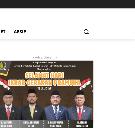
RET
ARSIP
- Advertisment -