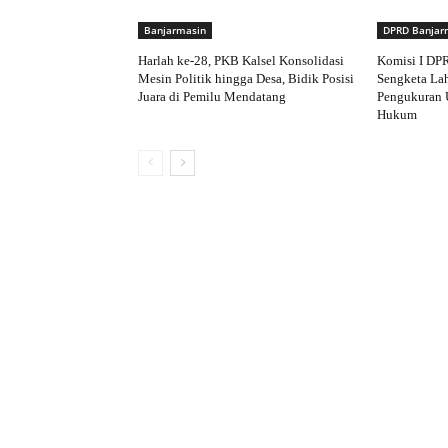
Banjarmasin
DPRD Banjar
Harlah ke-28, PKB Kalsel Konsolidasi
Komisi I DP
Mesin Politik hingga Desa, Bidik Posisi
Sengketa Lah
Juara di Pemilu Mendatang
Pengukuran 
Hukum