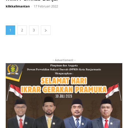
klikkalimantan
-
17 Februari 2022
1
2
3
- Advertisment -