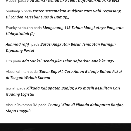
Ada Sanksi Denda Jika Telat Daftarkan Anak ke BPJS
Husein
pada
Poster Bertemakan Mukjizat Para Nabi Terpasang
Sonhadji S
pada
Di London Tersebar Luas di Dumay,,,
Mengenang 113 Tahun Mangkatnya Pangeran
Franky saribulan
pada
Hidayatullah (2)
Akhmad rafif
Batasi Angkutan Besar, Jembatan Paringin
pada
Dipasang Portal
Ada Sanksi Denda Jika Telat Daftarkan Anak ke BPJS
Fitri
pada
‘Balon Bapok’, Cara Aman Belanja Bahan Pokok
Abdurrahman
pada
di Tengah Wabah Korona
Pilkada Kabupaten Banjar, KPU masih Kesulitan Cari
jawiah
pada
Gudang Logistik
‘Perang’ Klan di Pilkada Kabupaten Banjar,
Abdur Rakhman BA
pada
Siapa Unggul?