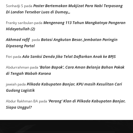
Poster Bertemakan Mukjizat Para Nabi Terpasang
Sonhadji S
pada
Di London Tersebar Luas di Dumay,,,
Mengenang 113 Tahun Mangkatnya Pangeran
Franky saribulan
pada
Hidayatullah (2)
Akhmad rafif
Batasi Angkutan Besar, Jembatan Paringin
pada
Dipasang Portal
Ada Sanksi Denda Jika Telat Daftarkan Anak ke BPJS
Fitri
pada
‘Balon Bapok’, Cara Aman Belanja Bahan Pokok
Abdurrahman
pada
di Tengah Wabah Korona
Pilkada Kabupaten Banjar, KPU masih Kesulitan Cari
jawiah
pada
Gudang Logistik
‘Perang’ Klan di Pilkada Kabupaten Banjar,
Abdur Rakhman BA
pada
Siapa Unggul?