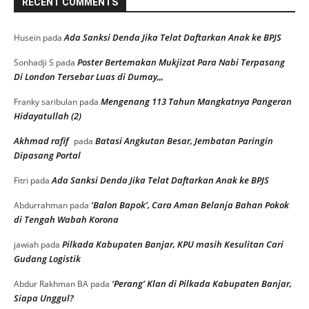
RECENT COMMENTS
Ada Sanksi Denda Jika Telat Daftarkan Anak ke BPJS
Husein
pada
Poster Bertemakan Mukjizat Para Nabi Terpasang
Sonhadji S
pada
Di London Tersebar Luas di Dumay,,,
Mengenang 113 Tahun Mangkatnya Pangeran
Franky saribulan
pada
Hidayatullah (2)
Akhmad rafif
Batasi Angkutan Besar, Jembatan Paringin
pada
Dipasang Portal
Ada Sanksi Denda Jika Telat Daftarkan Anak ke BPJS
Fitri
pada
‘Balon Bapok’, Cara Aman Belanja Bahan Pokok
Abdurrahman
pada
di Tengah Wabah Korona
Pilkada Kabupaten Banjar, KPU masih Kesulitan Cari
jawiah
pada
Gudang Logistik
‘Perang’ Klan di Pilkada Kabupaten Banjar,
Abdur Rakhman BA
pada
Siapa Unggul?