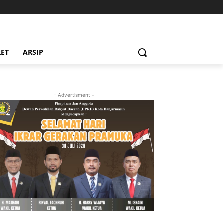
RET
ARSIP
- Advertisment -