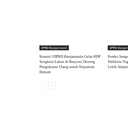
DPRD Banjarmasin
DPRD Banjar
Komisi I DPRD Banjarmasin Gelar RDP
Pemko Samp
Sengketa Lahan di Banyiur, Dorong
Walikota Te
Pengukuran Ulang untuk Kepastian
Lebih Adapti
Hukum