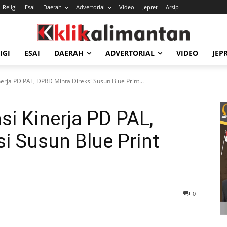
Religi
Esai
Daerah
Advertorial
Video
Jepret
Arsip
IGI
ESAI
DAERAH
ADVERTORIAL
VIDEO
JEP
erja PD PAL, DPRD Minta Direksi Susun Blue Print...
si Kinerja PD PAL,
i Susun Blue Print
0