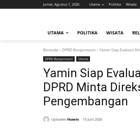
Jumat, Agustus 7, 2026
Utama
Politika
Wisata
UTAMA
POLITIKA
WISATA
REL
Beranda
DPRD Banjarmasin
Yamin Siap Evaluasi Kin
DPRD Banjarmasin
Utama
Yamin Siap Evalua
DPRD Minta Direks
Pengembangan
Uploader
Husein
15 Juni 2026
Bagikan