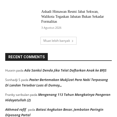
Ashadi Himawan Resmi Jabat Sekwan,
Walikota Tegaskan Jabatan Bukan Sekadar
Formalitas
3 Agustus 2026
Muat lebih banyak
RECENT COMMENTS
Ada Sanksi Denda Jika Telat Daftarkan Anak ke BPJS
Husein
pada
Poster Bertemakan Mukjizat Para Nabi Terpasang
Sonhadji S
pada
Di London Tersebar Luas di Dumay,,,
Mengenang 113 Tahun Mangkatnya Pangeran
Franky saribulan
pada
Hidayatullah (2)
Akhmad rafif
Batasi Angkutan Besar, Jembatan Paringin
pada
Dipasang Portal