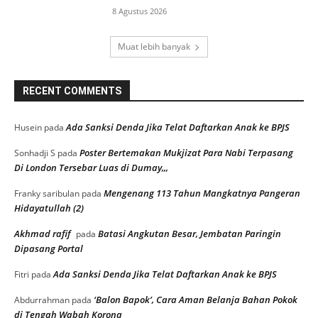
8 Agustus 2026
Muat lebih banyak
RECENT COMMENTS
Ada Sanksi Denda Jika Telat Daftarkan Anak ke BPJS
Husein
pada
Poster Bertemakan Mukjizat Para Nabi Terpasang
Sonhadji S
pada
Di London Tersebar Luas di Dumay,,,
Mengenang 113 Tahun Mangkatnya Pangeran
Franky saribulan
pada
Hidayatullah (2)
Akhmad rafif
Batasi Angkutan Besar, Jembatan Paringin
pada
Dipasang Portal
Ada Sanksi Denda Jika Telat Daftarkan Anak ke BPJS
Fitri
pada
‘Balon Bapok’, Cara Aman Belanja Bahan Pokok
Abdurrahman
pada
di Tengah Wabah Korona