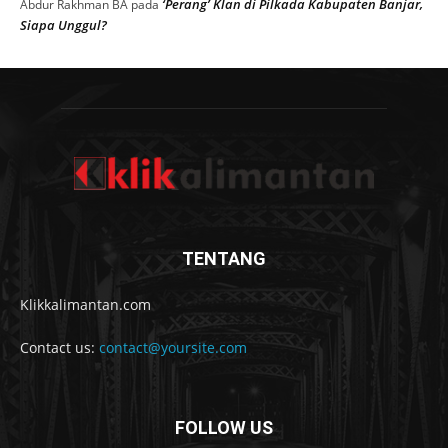
‘Perang’ Klan di Pilkada Kabupaten Banjar,
Abdur Rakhman BA
pada
Siapa Unggul?
TENTANG
Klikkalimantan.com
Contact us:
contact@yoursite.com
FOLLOW US