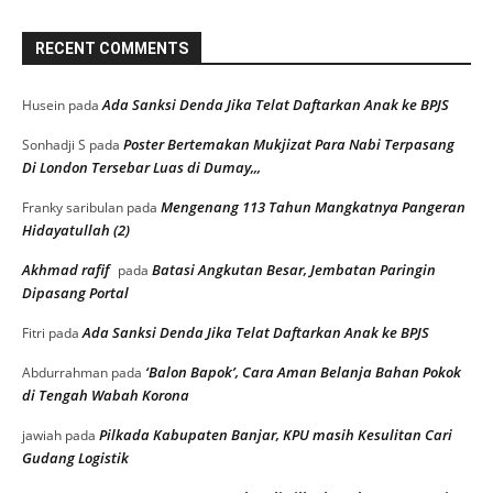
RECENT COMMENTS
Ada Sanksi Denda Jika Telat Daftarkan Anak ke BPJS
Husein
pada
Poster Bertemakan Mukjizat Para Nabi Terpasang
Sonhadji S
pada
Di London Tersebar Luas di Dumay,,,
Mengenang 113 Tahun Mangkatnya Pangeran
Franky saribulan
pada
Hidayatullah (2)
Akhmad rafif
Batasi Angkutan Besar, Jembatan Paringin
pada
Dipasang Portal
Ada Sanksi Denda Jika Telat Daftarkan Anak ke BPJS
Fitri
pada
‘Balon Bapok’, Cara Aman Belanja Bahan Pokok
Abdurrahman
pada
di Tengah Wabah Korona
Pilkada Kabupaten Banjar, KPU masih Kesulitan Cari
jawiah
pada
Gudang Logistik