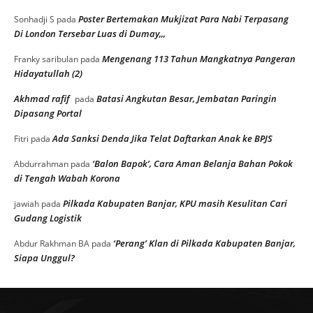
Poster Bertemakan Mukjizat Para Nabi Terpasang
Sonhadji S
pada
Di London Tersebar Luas di Dumay,,,
Mengenang 113 Tahun Mangkatnya Pangeran
Franky saribulan
pada
Hidayatullah (2)
Akhmad rafif
Batasi Angkutan Besar, Jembatan Paringin
pada
Dipasang Portal
Ada Sanksi Denda Jika Telat Daftarkan Anak ke BPJS
Fitri
pada
‘Balon Bapok’, Cara Aman Belanja Bahan Pokok
Abdurrahman
pada
di Tengah Wabah Korona
Pilkada Kabupaten Banjar, KPU masih Kesulitan Cari
jawiah
pada
Gudang Logistik
‘Perang’ Klan di Pilkada Kabupaten Banjar,
Abdur Rakhman BA
pada
Siapa Unggul?