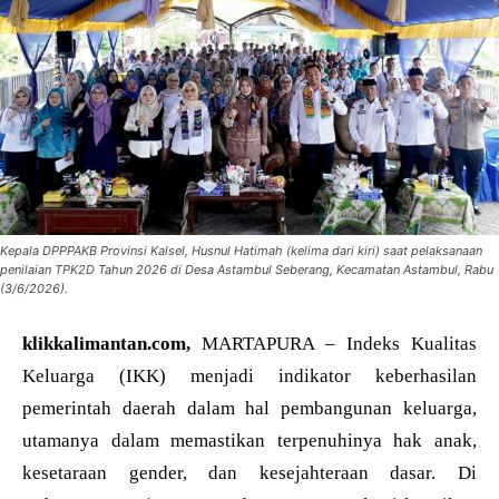
Kepala DPPPAKB Provinsi Kalsel, Husnul Hatimah (kelima dari kiri) saat pelaksanaan
penilaian TPK2D Tahun 2026 di Desa Astambul Seberang, Kecamatan Astambul, Rabu
(3/6/2026).
klikkalimantan.com,
MARTAPURA – Indeks Kualitas
Keluarga (IKK) menjadi indikator keberhasilan
pemerintah daerah dalam hal pembangunan keluarga,
utamanya dalam memastikan terpenuhinya hak anak,
kesetaraan gender, dan kesejahteraan dasar. Di