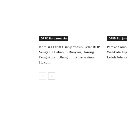
DPRD Banjarmasin
DPRD Banjar
Komisi I DPRD Banjarmasin Gelar RDP
Pemko Samp
Sengketa Lahan di Banyiur, Dorong
Walikota Te
Pengukuran Ulang untuk Kepastian
Lebih Adapti
Hukum