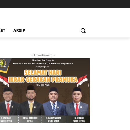
RET
ARSIP
- Advertisment -