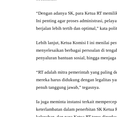
“Dengan adanya SK, para Ketua RT memiliki
Ini penting agar proses administrasi, pela
berjalan lebih tertib dan optimal,” kata polit
Lebih lanjut, Ketua Komisi I ini menilai p
menyelesaikan berbagai persoalan di tenga
penyaluran bantuan sosial, hingga menjaga
“RT adalah mitra pemerintah yang paling d
mereka harus didukung dengan legalitas yan
penuh tanggung jawab,” tegasnya.
Ia juga meminta instansi terkait mempercepa
keterlambatan dalam penerbitan SK Ketua R
kelurahan, dan para Ketua RT terus diperku