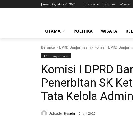
Jumat, Agustus 7, 2026
Utama
Politika
Wisata
UTAMA
POLITIKA
WISATA
REL
Beranda
DPRD Banjarmasin
Komisi I DPRD Banjarma
DPRD Banjarmasin
Komisi I DPRD Ba
Penerbitan SK Ket
Tata Kelola Admin
Uploader
Husein
5 Juni 2026
Bagikan