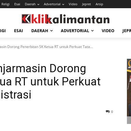
Religi
Esai
Daerah
Advertorial
Video
Jepret
Arsip
IGI
ESAI
DAERAH
ADVERTORIAL
VIDEO
JEP
sin Dorong Penerbitan SK Ketua RT untuk Perkuat Tata...
njarmasin Dorong
ua RT untuk Perkuat
istrasi
0