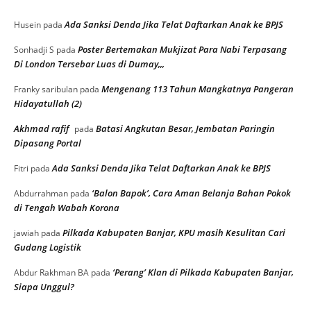
Ada Sanksi Denda Jika Telat Daftarkan Anak ke BPJS
Husein
pada
Poster Bertemakan Mukjizat Para Nabi Terpasang
Sonhadji S
pada
Di London Tersebar Luas di Dumay,,,
Mengenang 113 Tahun Mangkatnya Pangeran
Franky saribulan
pada
Hidayatullah (2)
Akhmad rafif
Batasi Angkutan Besar, Jembatan Paringin
pada
Dipasang Portal
Ada Sanksi Denda Jika Telat Daftarkan Anak ke BPJS
Fitri
pada
‘Balon Bapok’, Cara Aman Belanja Bahan Pokok
Abdurrahman
pada
di Tengah Wabah Korona
Pilkada Kabupaten Banjar, KPU masih Kesulitan Cari
jawiah
pada
Gudang Logistik
‘Perang’ Klan di Pilkada Kabupaten Banjar,
Abdur Rakhman BA
pada
Siapa Unggul?