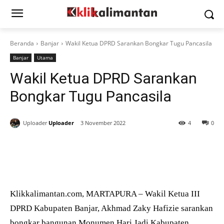
Beranda
Banjar
Wakil Ketua DPRD Sarankan Bongkar Tugu Pancasila
Banjar
Utama
Wakil Ketua DPRD Sarankan
Bongkar Tugu Pancasila
Uploader
Uploader
3 November 2022
4
0
Klikkalimantan.com, MARTAPURA – Wakil Ketua III
DPRD Kabupaten Banjar, Akhmad Zaky Hafizie sarankan
bongkar bangunan Monumen Hari Jadi Kabupaten