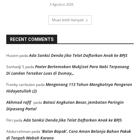
3 Agustus 2026
Muat lebih banyak
RECENT COMMENTS
Ada Sanksi Denda Jika Telat Daftarkan Anak ke BPJS
Husein
pada
Poster Bertemakan Mukjizat Para Nabi Terpasang
Sonhadji S
pada
Di London Tersebar Luas di Dumay,,,
Mengenang 113 Tahun Mangkatnya Pangeran
Franky saribulan
pada
Hidayatullah (2)
Akhmad rafif
Batasi Angkutan Besar, Jembatan Paringin
pada
Dipasang Portal
Ada Sanksi Denda Jika Telat Daftarkan Anak ke BPJS
Fitri
pada
‘Balon Bapok’, Cara Aman Belanja Bahan Pokok
Abdurrahman
pada
di Tengah Wabah Korona