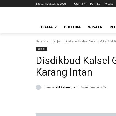
Sabtu, Agustus 8, 2026
Utama
Politika
Wisata
UTAMA
POLITIKA
WISATA
REL
Beranda
Banjar
Disdikbud Kalsel Gelar SMAS di SM
Banjar
Disdikbud Kalsel
Karang Intan
Uploader
klikkalimantan
16 September 2022
Bagikan