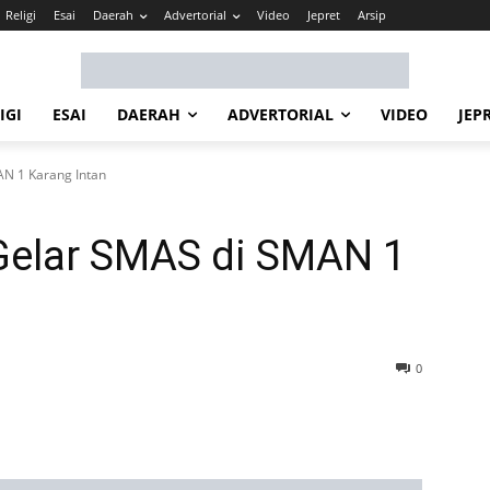
Religi
Esai
Daerah
Advertorial
Video
Jepret
Arsip
IGI
ESAI
DAERAH
ADVERTORIAL
VIDEO
JEP
AN 1 Karang Intan
 Gelar SMAS di SMAN 1
0