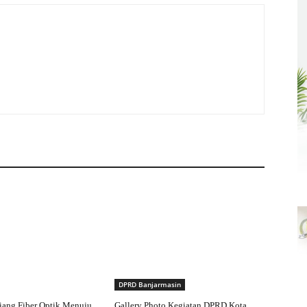
DPRD Banjarmasin
iang Fiber Optik Menuju
Gallery Photo Kegiatan DPRD Kota