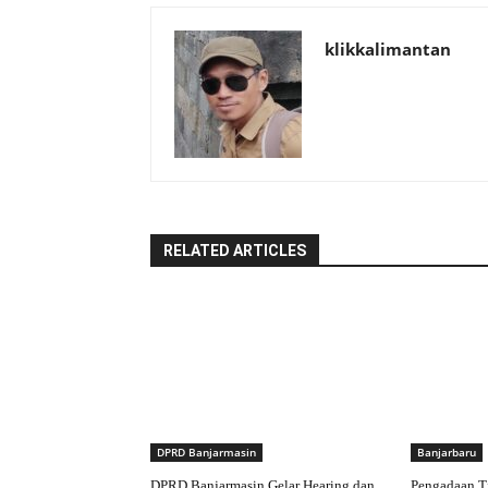
klikkalimantan
RELATED ARTICLES
DPRD Banjarmasin
Banjarbaru
DPRD Banjarmasin Gelar Hearing dan
Pengadaan T