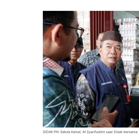
SIDAK-Plh Sekda Kalsel, M Syarifuddin saat Sidak bersama T