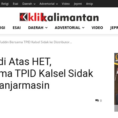
Religi
Esai
Daerah
Advertorial
Video
Jepret
Arsip
IGI
ESAI
DAERAH
ADVERTORIAL
VIDEO
JEP
fuddin Bersama TPID Kalsel Sidak ke Distributor...
di Atas HET,
ma TPID Kalsel Sidak
Banjarmasin
0