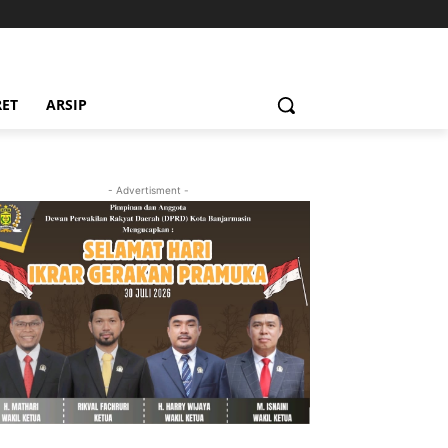
RET
ARSIP
- Advertisment -