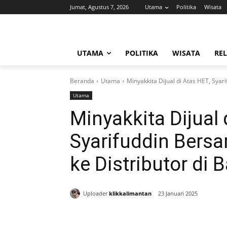
Jumat, Agustus 7, 2026
Utama
Politika
Wisata
UTAMA
POLITIKA
WISATA
REL
Beranda
Utama
Minyakkita Dijual di Atas HET, Syari
Utama
Minyakkita Dijual 
Syarifuddin Bersa
ke Distributor di 
Uploader
klikkalimantan
23 Januari 2025
Bagikan