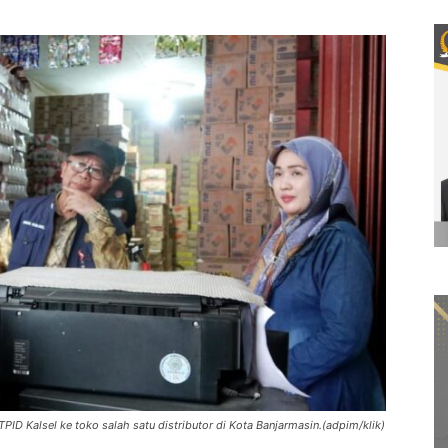
PID Kalsel ke toko salah satu distributor di Kota Banjarmasin.(adpim/klik)