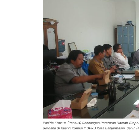
Panitia Khusus (Pansus) Rancangan Peraturan Daerah (Rap
perdana di Ruang Komisi II DPRD Kota Banjarmasin, Senin (