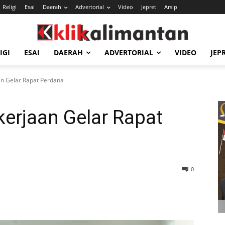
Religi
Esai
Daerah
Advertorial
Video
Jepret
Arsip
IGI
ESAI
DAERAH
ADVERTORIAL
VIDEO
JEP
n Gelar Rapat Perdana
erjaan Gelar Rapat
0