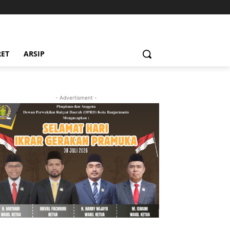
RET
ARSIP
- Advertisment -