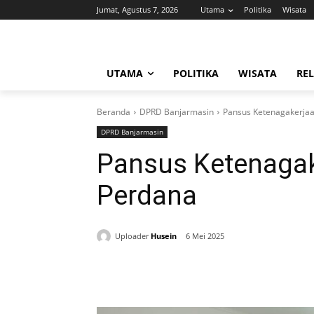
Jumat, Agustus 7, 2026
Utama
Politika
Wisata
UTAMA
POLITIKA
WISATA
REL
Beranda
DPRD Banjarmasin
Pansus Ketenagakerjaa
DPRD Banjarmasin
Pansus Ketenagak
Perdana
Uploader
Husein
6 Mei 2025
Bagikan