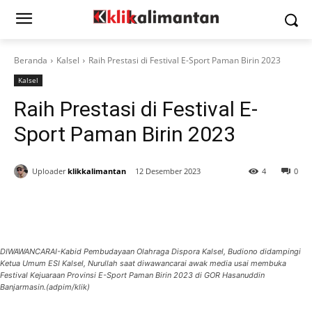
Beranda
Kalsel
Raih Prestasi di Festival E-Sport Paman Birin 2023
Kalsel
Raih Prestasi di Festival E-
Sport Paman Birin 2023
Uploader
klikkalimantan
12 Desember 2023
4
0
DIWAWANCARAI-Kabid Pembudayaan Olahraga Dispora Kalsel, Budiono didampingi
Ketua Umum ESI Kalsel, Nurullah saat diwawancarai awak media usai membuka
Festival Kejuaraan Provinsi E-Sport Paman Birin 2023 di GOR Hasanuddin
Banjarmasin.(adpim/klik)