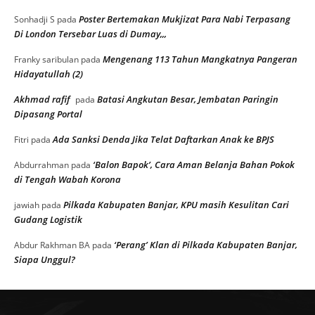
Poster Bertemakan Mukjizat Para Nabi Terpasang
Sonhadji S
pada
Di London Tersebar Luas di Dumay,,,
Mengenang 113 Tahun Mangkatnya Pangeran
Franky saribulan
pada
Hidayatullah (2)
Akhmad rafif
Batasi Angkutan Besar, Jembatan Paringin
pada
Dipasang Portal
Ada Sanksi Denda Jika Telat Daftarkan Anak ke BPJS
Fitri
pada
‘Balon Bapok’, Cara Aman Belanja Bahan Pokok
Abdurrahman
pada
di Tengah Wabah Korona
Pilkada Kabupaten Banjar, KPU masih Kesulitan Cari
jawiah
pada
Gudang Logistik
‘Perang’ Klan di Pilkada Kabupaten Banjar,
Abdur Rakhman BA
pada
Siapa Unggul?