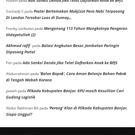
Ada Sanksi Denda Jika Telat Daftarkan Anak ke BPJS
Husein
pada
Poster Bertemakan Mukjizat Para Nabi Terpasang
Sonhadji S
pada
Di London Tersebar Luas di Dumay,,,
Mengenang 113 Tahun Mangkatnya Pangeran
Franky saribulan
pada
Hidayatullah (2)
Akhmad rafif
Batasi Angkutan Besar, Jembatan Paringin
pada
Dipasang Portal
Ada Sanksi Denda Jika Telat Daftarkan Anak ke BPJS
Fitri
pada
‘Balon Bapok’, Cara Aman Belanja Bahan Pokok
Abdurrahman
pada
di Tengah Wabah Korona
Pilkada Kabupaten Banjar, KPU masih Kesulitan Cari
jawiah
pada
Gudang Logistik
‘Perang’ Klan di Pilkada Kabupaten Banjar,
Abdur Rakhman BA
pada
Siapa Unggul?