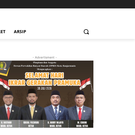
RET
ARSIP
- Advertisment -