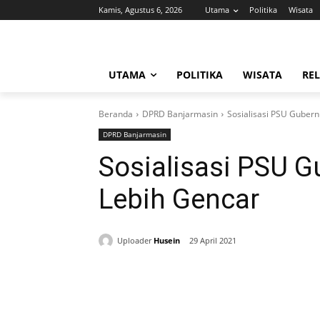
Kamis, Agustus 6, 2026
Utama
Politika
Wisata
UTAMA
POLITIKA
WISATA
REL
Beranda
DPRD Banjarmasin
Sosialisasi PSU Gubern
DPRD Banjarmasin
Sosialisasi PSU G
Lebih Gencar
Uploader
Husein
29 April 2021
Bagikan