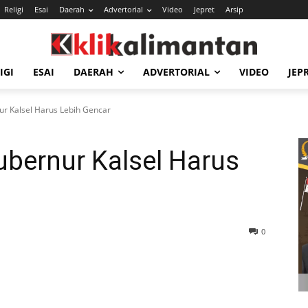
Religi
Esai
Daerah
Advertorial
Video
Jepret
Arsip
IGI
ESAI
DAERAH
ADVERTORIAL
VIDEO
JEP
ur Kalsel Harus Lebih Gencar
ubernur Kalsel Harus
0