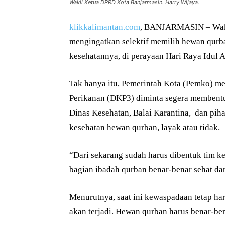
Wakil Ketua DPRD Kota Banjarmasin. Harry Wijaya.
klikkalimantan.com
, BANJARMASIN – Waki
mengingatkan selektif memilih hewan qurba
kesehatannya, di perayaan Hari Raya Idul A
Tak hanya itu, Pemerintah Kota (Pemko) me
Perikanan (DKP3) diminta segera membentu
Dinas Kesehatan, Balai Karantina, dan pi
kesehatan hewan qurban, layak atau tidak.
“Dari sekarang sudah harus dibentuk tim k
bagian ibadah qurban benar-benar sehat dan
Menurutnya, saat ini kewaspadaan tetap h
akan terjadi. Hewan qurban harus benar-ben