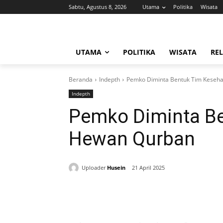
Sabtu, Agustus 8, 2026
Utama
Politika
Wisata
UTAMA
POLITIKA
WISATA
REL
Beranda
Indepth
Pemko Diminta Bentuk Tim Keseh
Indepth
Pemko Diminta B
Hewan Qurban
Uploader
Husein
21 April 2025
Bagikan