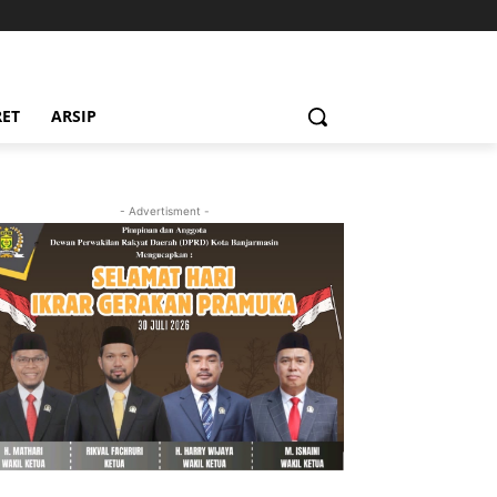
RET
ARSIP
- Advertisment -