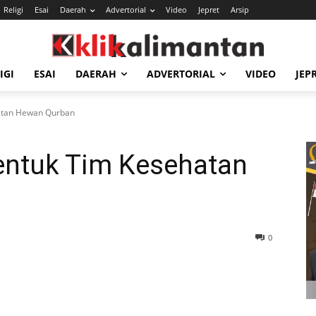
Religi
Esai
Daerah
Advertorial
Video
Jepret
Arsip
IGI
ESAI
DAERAH
ADVERTORIAL
VIDEO
JEP
atan Hewan Qurban
entuk Tim Kesehatan
0