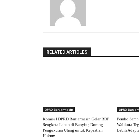
RELATED ARTICLES
DPRD Banjarmasin
DPRD Banjar
Komisi I DPRD Banjarmasin Gelar RDP
Pemko Samp
Sengketa Lahan di Banyiur, Dorong
Walikota Te
Pengukuran Ulang untuk Kepastian
Lebih Adapti
Hukum